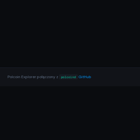
Polcoin Explorer
·
połączony z
·
GitHub
polcoind