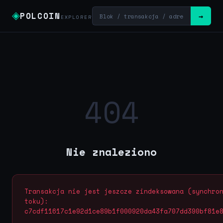
◈
POLCOIN
→
EXPLORER
404
Nie znaleziono
Transakcja nie jest jeszcze zindeksowana (synchro
toku):
c7cdf11617c1e92d1ce89b1f000920da43fa707dd390bf81e