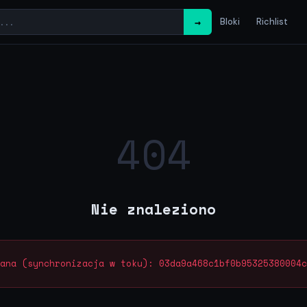
→
Bloki
Richlist
404
Nie znaleziono
ana (synchronizacja w toku): 03da9a468c1bf0b95325380004c