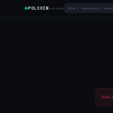
◈
POLCOIN
EXPLORER
Blok 