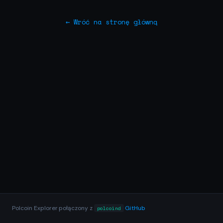
← Wróć na stronę główną
Polcoin Explorer
·
połączony z
·
GitHub
polcoind